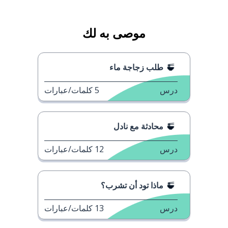
موصى به لك
طلب زجاجة ماء
درس
5
كلمات/عبارات
محادثة مع نادل
درس
12
كلمات/عبارات
ماذا تود أن تشرب؟
درس
13
كلمات/عبارات