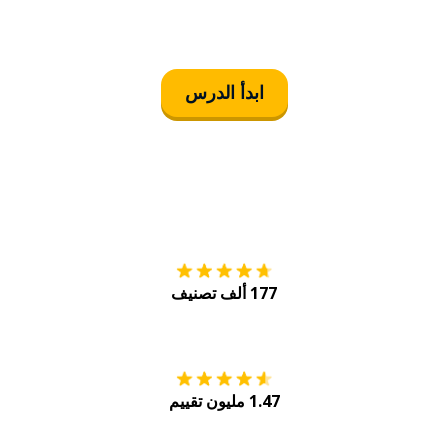
ابدأ الدرس
التنزيل على
متجر
177 ألف تصنيف
احصل عليه من
Play
1.47 مليون تقييم