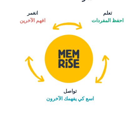
تعلم
انغمر
احفظ المفردات
افهم الآخرين
تواصل
اسع كي يفهمك الآخرون