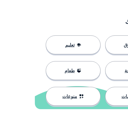
ق
تعليم
ة
طعام
ات
منوعات