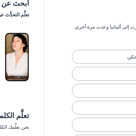
ابحث عن #
تعلَّم التحدُّث ع
حكي
تعلَّم الكل
نحن نعلِّمك الك