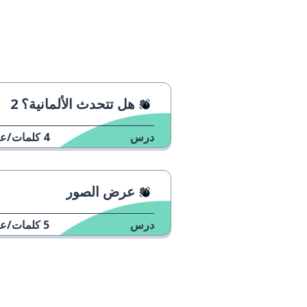
هل تتحدث الألمانية؟ 2
درس
4
كلمات/عب
عرض الصور
درس
5
كلمات/عب