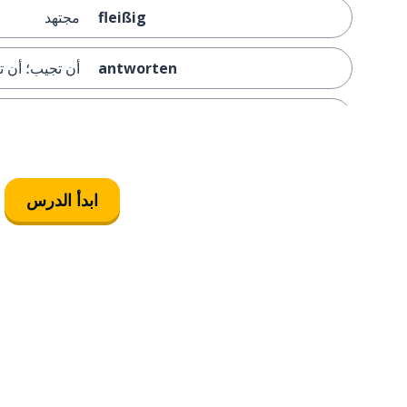
fleißig
مجتهد
antworten
أن تجيب؛ أن ت
total
تماماً
stattdessen
بدلاً
ابدأ الدرس
mittlerweile
الآن
das Jahr
العام؛ السنة
die Erfahrung
الخبرة (معرفة
die Branche
الصناعة