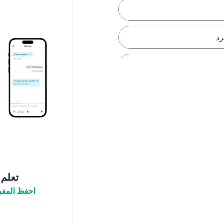
رد
تعلم
)
احفظ المفر