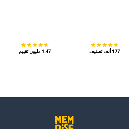
التنزيل على
متجر التطبيقات App Store
احصل
177 ألف تصنيف
1.47 مليون تقييم