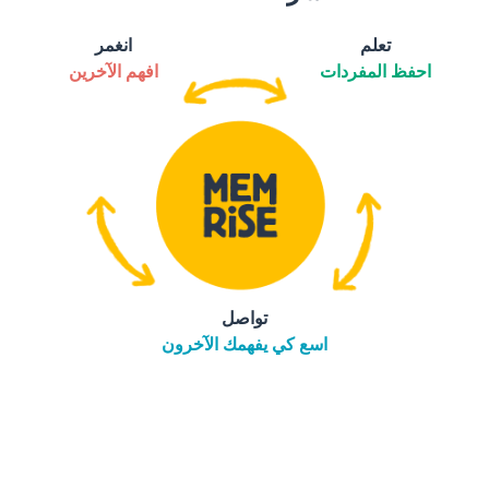
تعلم
انغمر
احفظ المفردات
افهم الآخرين
تواصل
اسع كي يفهمك الآخرون