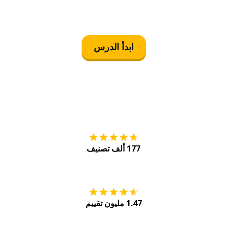
ابدأ الدرس
التنزيل على
متجر
177 ألف تصنيف
احصل عليه من
Play
1.47 مليون تقييم