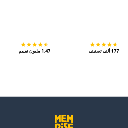
التنزيل على
متجر التطبيقات App Store
احصل
177 ألف تصنيف
1.47 مليون تقييم