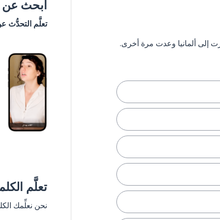
ابحث عن #
تعلَّم التحدُّث ع
تعلَّم الكل
نحن نعلِّمك الك