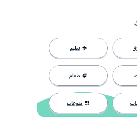
ق
تعليم
ة
طعام
ات
منوعات