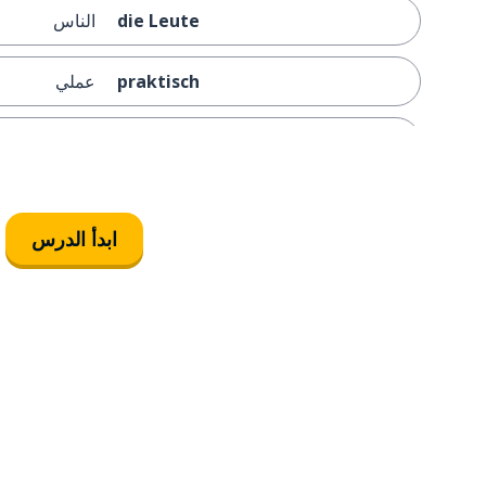
die Leute
الناس
praktisch
عملي
verteidigen
دافعَ
kriegen
حصلَ على
ابدأ الدرس
demütigend
مهين
der Zug
القطار
gewinnen
أن تفوز
die Mitte
المنتصف