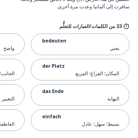
سافرت إلى ألمانيا وعدت مرة أخرى.
33 من الكلمات/العبارات للتعلُّم
bedeuten
يعني
واضح
der Platz
المكان؛ الفراغ؛ المربع
الجانب؛
das Ende
النهاية
التغيير
einfach
بسيط؛ سهل؛ عادل
العاطفة