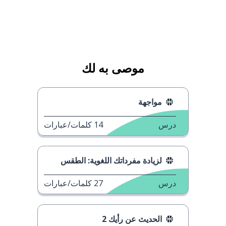
موصى به لك
مواجهة
درس
14
كلمات/عبارات
لزيادة مفرداتك اللغوية: الطقس
درس
27
كلمات/عبارات
الحديث عن رأيك 2