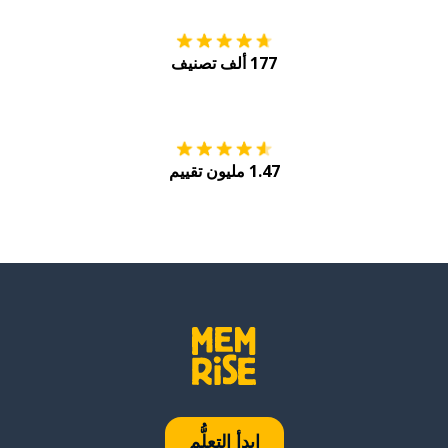
177 ألف تصنيف
احصل عليه من
Play
1.47 مليون تقييم
ابدأ التعلُّم