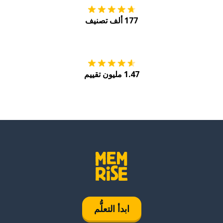
177 ألف تصنيف
احصل عليه من
Play
1.47 مليون تقييم
ابدأ التعلُّم