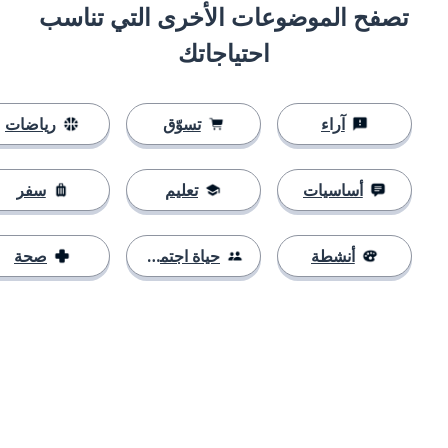
تصفح الموضوعات الأخرى التي تناسب
احتياجاتك
آراء
تسوّق
رياضات
أساسيات
تعليم
سفر
أنشطة
حياة اجتماعية
صحة
التنزيل على
متجر