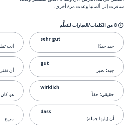
سافرت إلى ألمانيا وعدت مرة أخرى.
8 من الكلمات/العبارات للتعلُّم
sehr gut
جيد جيدًا
أنت تمل
gut
جيد؛ بخير
أن تغني
wirklich
حقيقي؛ حقاً
هو كان
dass
أن (يليها جملة)
مريع