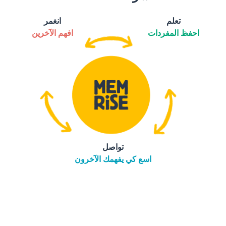
تعلم
انغمر
احفظ المفردات
افهم الآخرين
تواصل
اسع كي يفهمك الآخرون