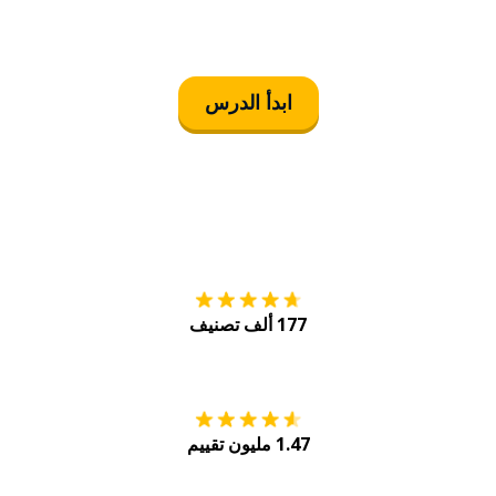
ابدأ الدرس
التنزيل على
متجر
177 ألف تصنيف
احصل عليه من
Play
1.47 مليون تقييم