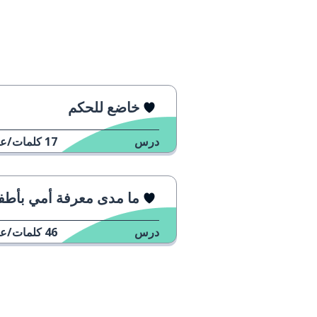
die Tante
العمة
das Kind
الطفل
heißen
أن تسمى
خاضع للحكم
die Ferien
العطلة
درس
17
كلمات/عب
fahren
أن تقود؛ أن تذ
ما مدى معرفة أمي بأطفالها
sehen
أن ترى؛ أن تن
درس
46
كلمات/عب
lustig
مضحك
der Manager; die Managerin
المدير