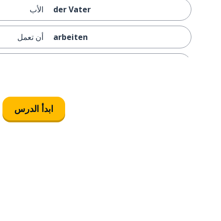
der Vater
الأب
arbeiten
أن تعمل
alt
عجوز
die Mutter
الأم
ابدأ الدرس
der Lehrer
المعلم
die Schule
المدرسة
wohnen
أن تعيش (أن 
der Bezirk
الحي