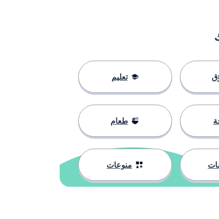
ق
تعليم
ة
طعام
ات
منوعات