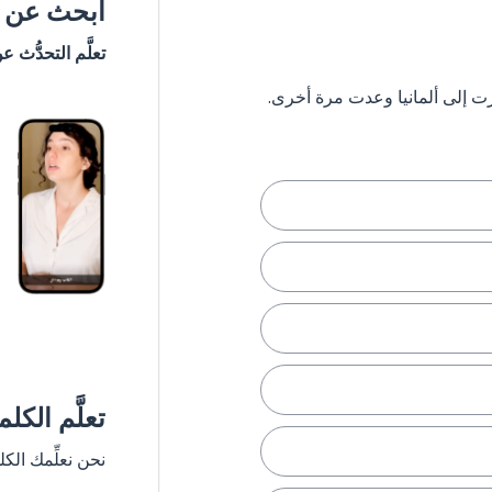
ابحث عن #
تعلَّم التحدُّث ع
تعلَّم الكل
نحن نعلِّمك الك