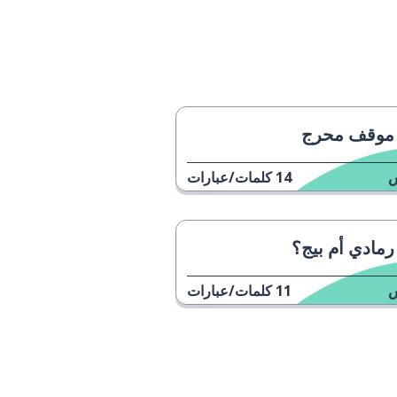
موقف محرج
14
كلمات/عبارات
رمادي أم بيج؟
11
كلمات/عبارات