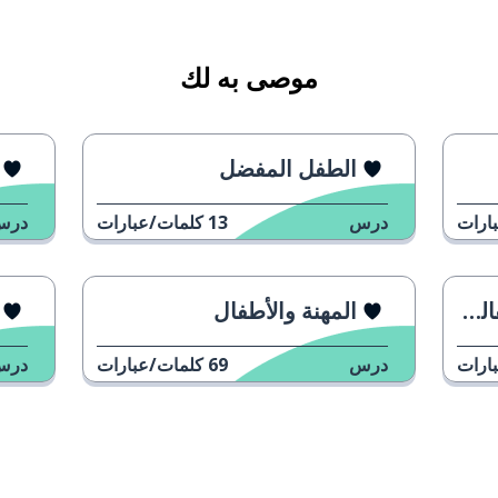
موصى به لك
الطفل المفضل
ارات
درس
13
كلمات/عبارات
درس
هب (بالسيارة)
؟
المهنة والأطفال
ظر
ارات
درس
69
كلمات/عبارات
درس