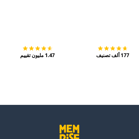
التنزيل على
متجر التطبيقات App Store
احصل
177 ألف تصنيف
1.47 مليون تقييم