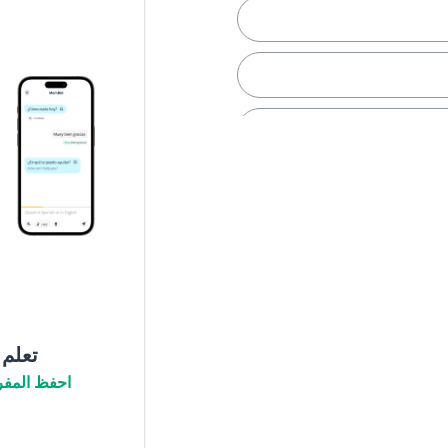
تعلم
تسكن)
احفظ المفر