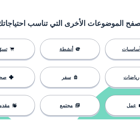
؛ ابنة العم/العمة
صفح الموضوعات الأخرى التي تناسب احتياجاتك
ة
رى
ساسيات
أنشطة
تسوّ
رياضات
سفر
صح
عمل
مجتمع
مقدم