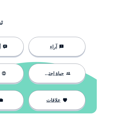
der Cousin; die Cousine
ابن العم/العمة
ت
der Verwandte; die Verwandte
القريب؛ القريب
sich wiedersehen
التقى مرة أخ
آراء
أ
حياة اجتماعية
علاقات