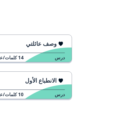
وصف عائلتي
درس
14
كلمات/عب
الانطباع الأول
درس
10
كلمات/عب