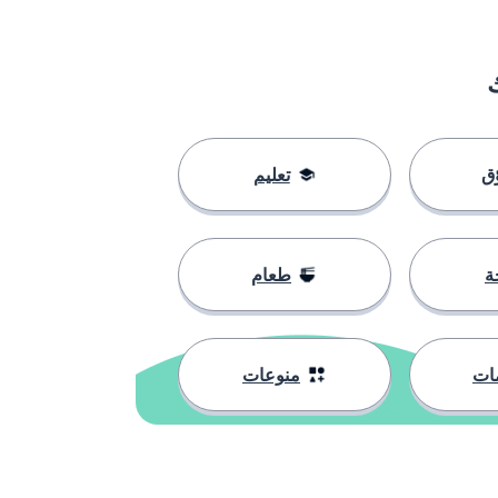
ق
تعليم
ة
طعام
ات
منوعات