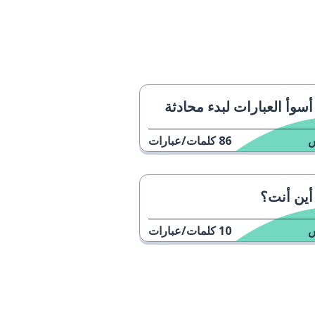
أسوأ العبارات لبدء محادثة
86
كلمات/عبارات
أين أنت؟
10
كلمات/عبارات