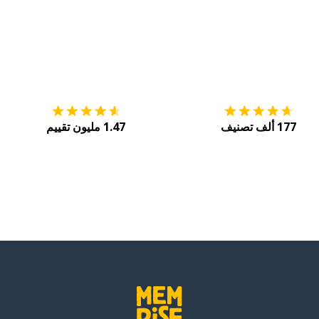
التنزيل على
متجر التطبيقات App Store
احصل
177 ألف تصنيف
1.47 مليون تقييم