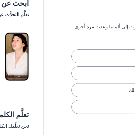
ابحث عن #
تعلَّم التحدُّث ع
لك
تعلَّم الكل
نحن نعلِّمك الك