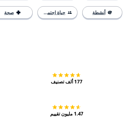
أنشطة
حياة اجتماعية
صحة
التنزيل على
متجر
177 ألف تصنيف
احصل عليه من
Play
1.47 مليون تقييم