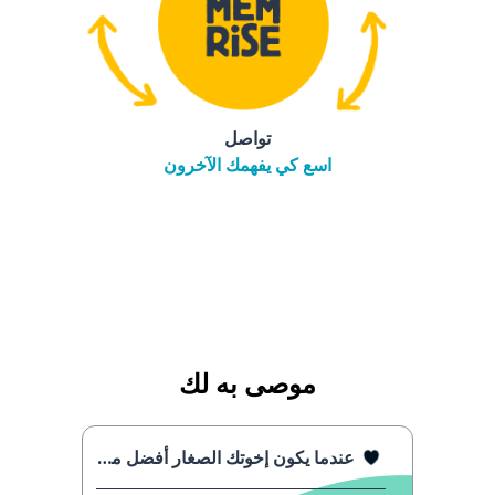
تواصل
اسع كي يفهمك الآخرون
موصى به لك
عندما يكون إخوتك الصغار أفضل منك