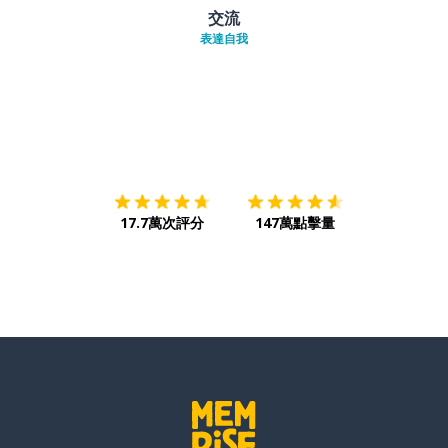
交流
表達自我
下載App
App Store
下載
Google
17.7萬次評分
147萬點擊量