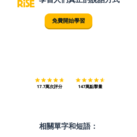
免費開始學習
下載App
App Store
下載
Google
17.7萬次評分
147萬點擊量
相關單字和短語：