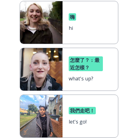
嗨
hi
怎麼了？﹔最
近怎樣？
what's up?
我們走吧！
let's go!