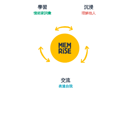
學習
沉浸
憶術家詞彙
理解他人
交流
表達自我
下載App
App Store
下載
Google