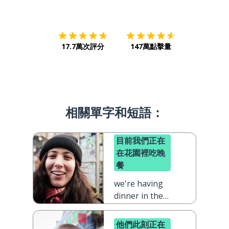
下載App
App Store
下載
Google
17.7萬次評分
147萬點擊量
相關單字和短語：
目前我們正在
在花園裡吃晚
餐
we're having
dinner in the
garden right
now
他們此刻正在