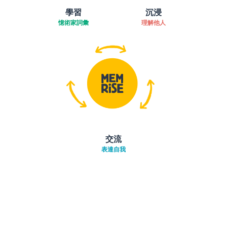
學習
沉浸
憶術家詞彙
理解他人
交流
表達自我
下載App
App Store
下載
Google