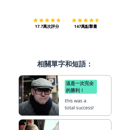
下載App
App Store
下載
Google
17.7萬次評分
147萬點擊量
相關單字和短語：
這是一次完全
的勝利！
this was a
total success!