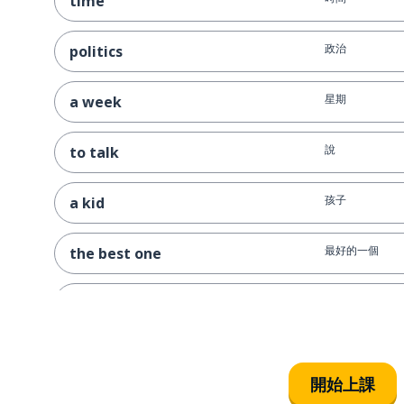
time
政治
politics
星期
a week
說
to talk
孩子
a kid
最好的一個
the best one
網際網路
internet
玩
to play
開始上課
夜晚