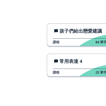
a video
傢伙
a guy
女兒
a daughter
孩子們給出戀愛建議
舌頭
a tongue
課程
84
單字
更寬的
wider
常用表達 4
信用
credit
課程
22
單字
路徑
a path
人們
people
數學