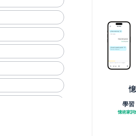
憶
學習
憶術家詞