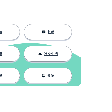
他
基礎
動
社交生活
動
食物