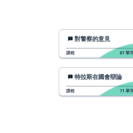
黑暗中總有一絲
every cloud has a silver lining
黎明
dawn
對警察的意見
黎明前總是最黑
it's always darkest just before
the dawn
課程
87
單字
特拉斯在國會辯論
課程
71
單字