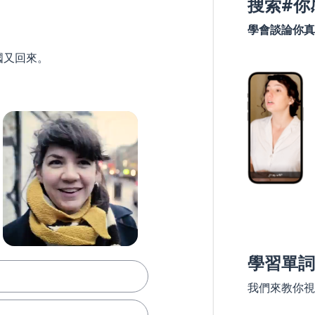
搜索#你
學會談論你真
國又回來。
學習單詞
我們來教你視