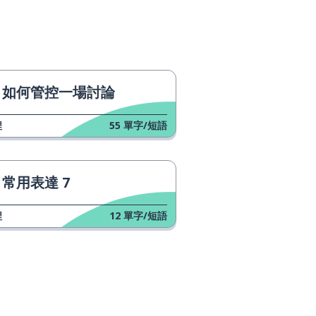
如何管控一場討論
程
55
單字/短語
常用表達 7
程
12
單字/短語