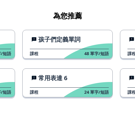
光明
為您推薦
暗
孩子們定義單詞
/短語
課程
48
單字/短語
課
常用表達 6
/短語
課程
24
單字/短語
課