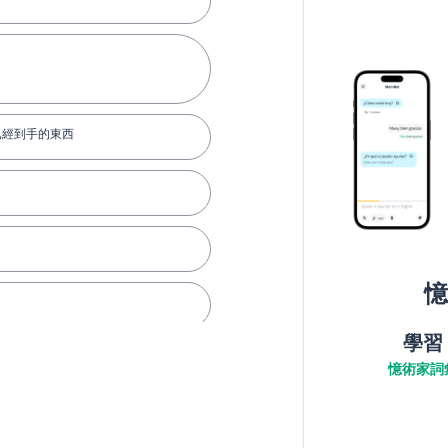
已經到手的東西
憶
學習
的事懊惱
憶術家詞