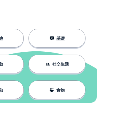
他
基礎
動
社交生活
動
食物