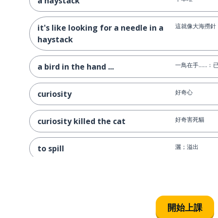
a haystack
這就像大海撈針
it's like looking for a needle in a
haystack
一鳥在手……﹔
a bird in the hand ...
好奇心
curiosity
好奇害死貓
curiosity killed the cat
灑；溢出
to spill
不要為無法挽回
don't cry over spilt milk
判斷
to judge
開始上課