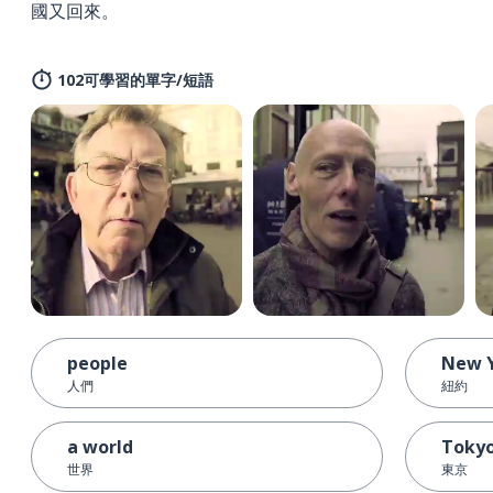
國又回來。
102可學習的單字/短語
people
New 
人們
紐約
a world
Toky
世界
東京