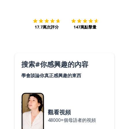
下載App
App Store
下載
Google
17.7萬次評分
147萬點擊量
搜索#你感興趣的內容
學會談論你真正感興趣的東西
觀看視頻
48000+個母語者的視頻