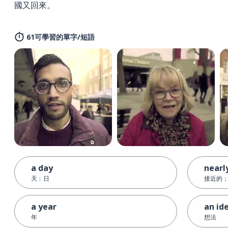
國又回來。
61可學習的單字/短語
a day
nearl
天﹔日
接近的
a year
an id
年
想法