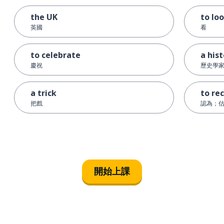
the UK
to lo
英國
看
to celebrate
a his
慶祝
歷史學
a trick
to re
把戲
認為；
開始上課