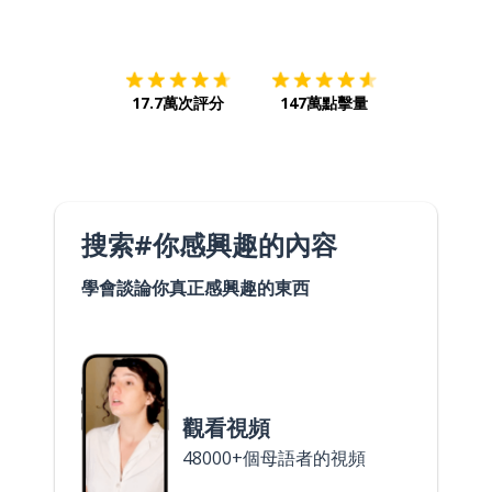
下載App
App Store
下載
Google
17.7萬次評分
147萬點擊量
搜索#你感興趣的內容
學會談論你真正感興趣的東西
觀看視頻
48000+個母語者的視頻