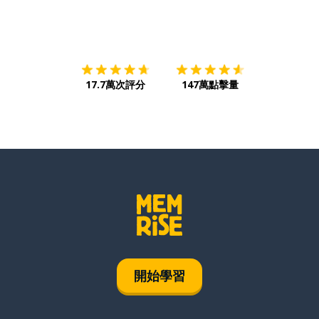
下載App
App Store
下載
Google
17.7萬次評分
147萬點擊量
開始學習