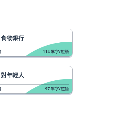
食物銀行
程
114
單字/短語
對年輕人
程
97
單字/短語