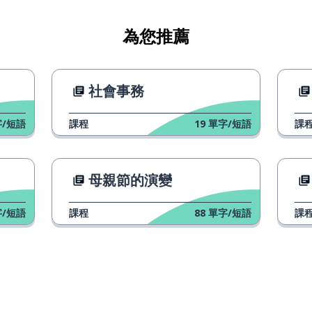
為您推薦
社會事務
/短語
課程
19
單字/短語
課
母親節的演變
/短語
課程
88
單字/短語
課