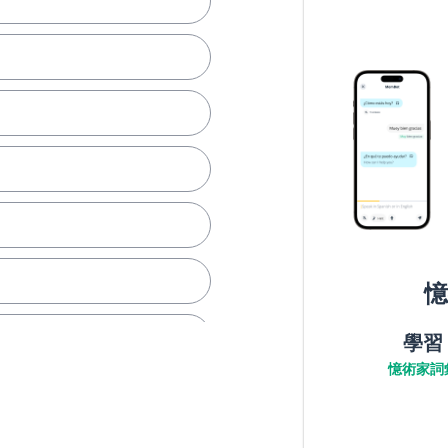
憶
學習
憶術家詞
一遍？