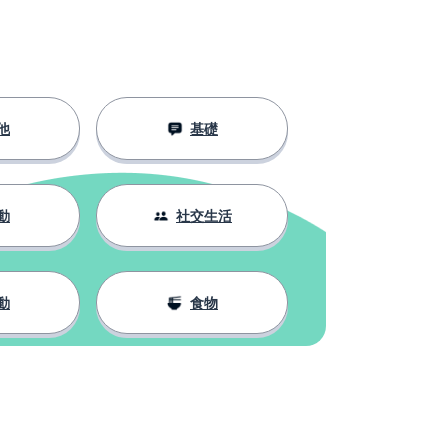
他
基礎
動
社交生活
動
食物