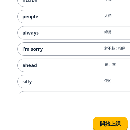
fiction
人們
people
總是
always
對不起；抱歉
I'm sorry
在 ... 前
ahead
傻的
silly
現在
now
道歉
to apologise
開始上課
抱歉？；請再說