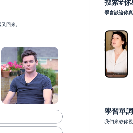
搜索#你
學會談論你真
國又回來。
學習單詞
我們來教你視