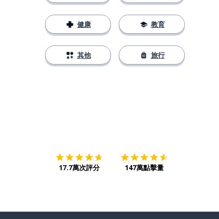
健康
教育
其他
旅行
下載App
App Store
下載
Google
17.7萬次評分
147萬點擊量