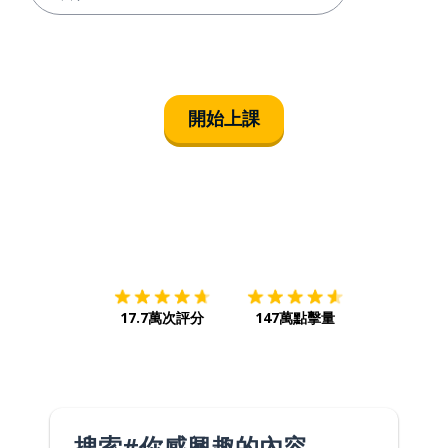
開始上課
下載App
App Store
下載
Google
17.7萬次評分
147萬點擊量
搜索#你感興趣的內容