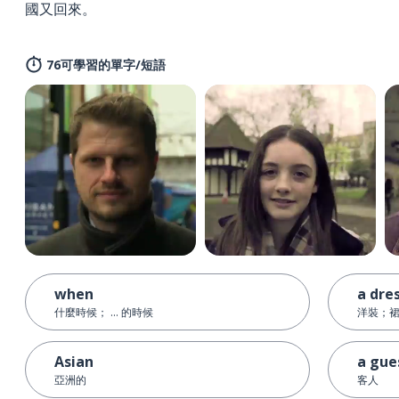
國又回來。
76可學習的單字/短語
when
a dre
什麼時候； ... 的時候
洋裝；
Asian
a gue
亞洲的
客人