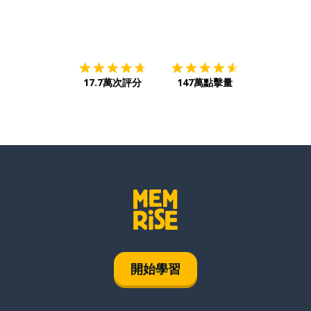
下載App
App Store
下載
Google
17.7萬次評分
147萬點擊量
開始學習