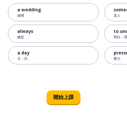
a wedding
some
婚禮
某人
always
to un
總是
明白；
a day
press
天﹔日
壓力
開始上課