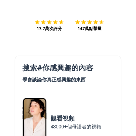
下載App
App Store
下載
Google
17.7萬次評分
147萬點擊量
搜索#你感興趣的內容
學會談論你真正感興趣的東西
觀看視頻
48000+個母語者的視頻