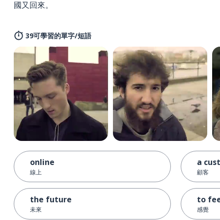
國又回來。
39可學習的單字/短語
online
a cus
線上
顧客
the future
to fe
未來
感覺