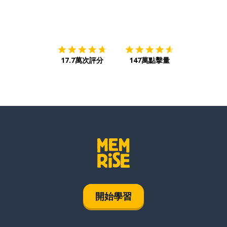
下載App
App Store
下載
Google
17.7萬次評分
147萬點擊量
開始學習