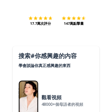
下載App
App Store
下載
Google
17.7萬次評分
147萬點擊量
搜索#你感興趣的內容
學會談論你真正感興趣的東西
觀看視頻
48000+個母語者的視頻