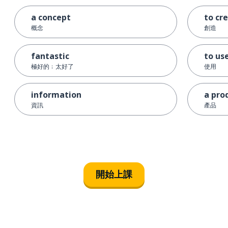
a concept
to cr
概念
創造
fantastic
to us
極好的﹔太好了
使用
information
a pro
資訊
產品
開始上課