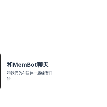
和MemBot聊天
和我們的AI語伴一起練習口
語