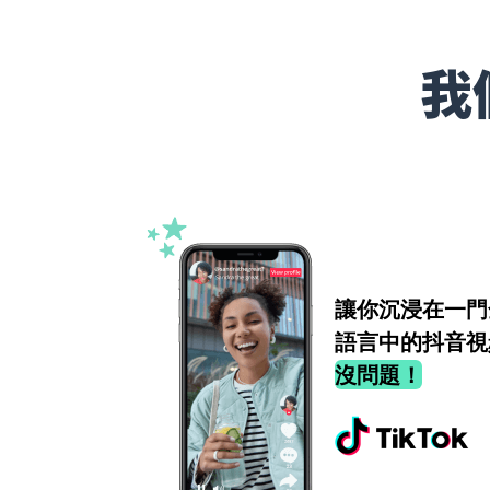
我
讓你沉浸在一門
語言中的抖音視
沒問題！