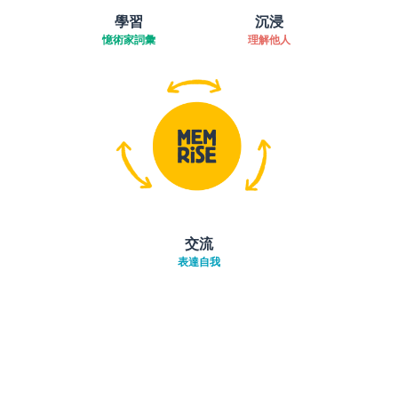
學習
沉浸
憶術家詞彙
理解他人
交流
表達自我
下載App
App Store
下載
Google