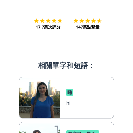
下載App
App Store
下載
Google
17.7萬次評分
147萬點擊量
相關單字和短語：
嗨
hi