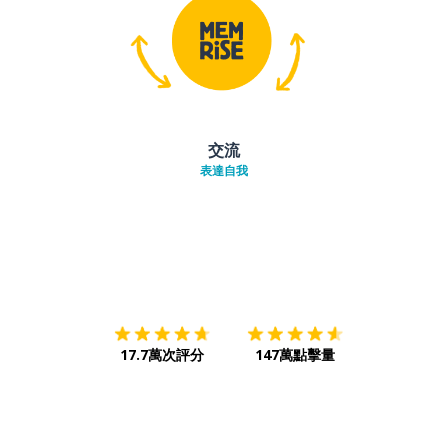
交流
表達自我
下載App
App Store
下載
Google
17.7萬次評分
147萬點擊量