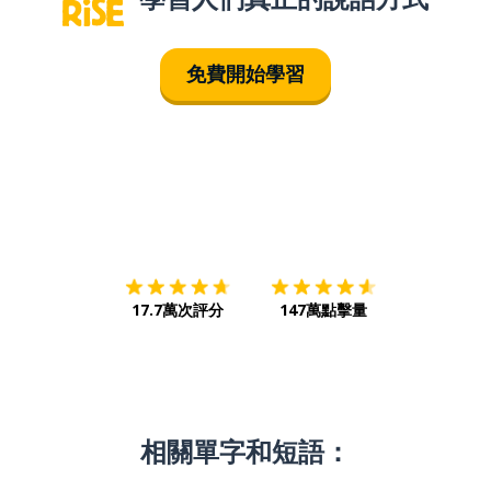
免費開始學習
下載App
App Store
下載
Google
17.7萬次評分
147萬點擊量
相關單字和短語：