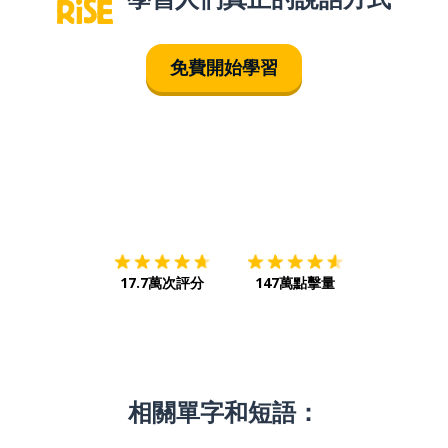
免費開始學習
下載App
App Store
下載
Google
17.7萬次評分
147萬點擊量
相關單字和短語：