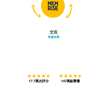
交流
表達自我
下載App
App Store
下載
Google
17.7萬次評分
147萬點擊量