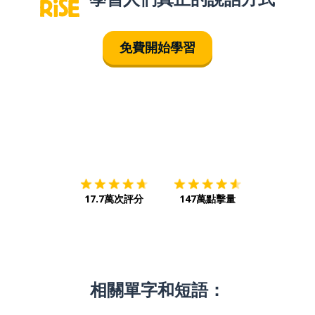
免費開始學習
下載App
App Store
下載
Google
17.7萬次評分
147萬點擊量
相關單字和短語：