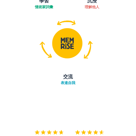
學習
沉浸
憶術家詞彙
理解他人
交流
表達自我
下載App
App Store
下載
Google