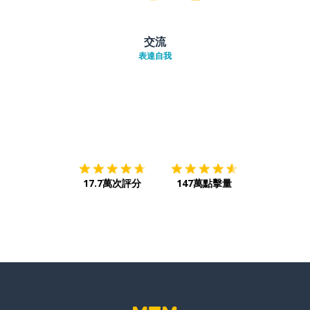
交流
表達自我
下載App
App Store
下載
Google
17.7萬次評分
147萬點擊量