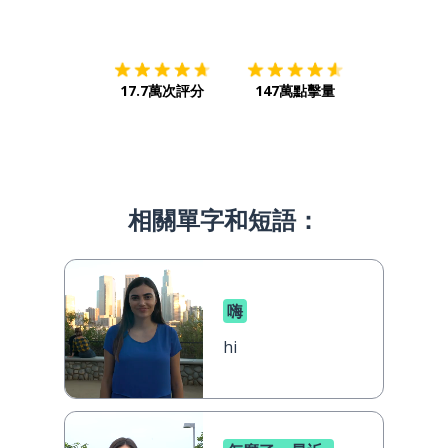
下載App
App Store
下載
Google
17.7萬次評分
147萬點擊量
相關單字和短語：
嗨
hi