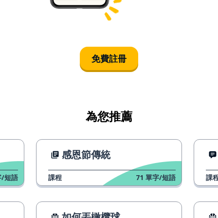
免費註冊
為您推薦
感恩節傳統
/短語
課程
71
單字/短語
課
如何丟橄欖球