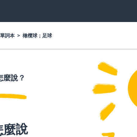
單詞本
橄欖球；足球
怎麼說？
怎麼說