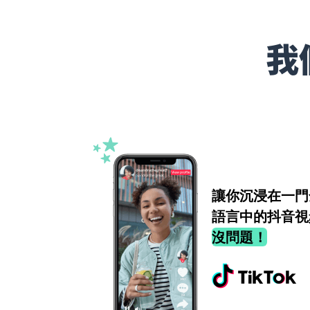
我
讓你沉浸在一門
語言中的抖音視
沒問題！