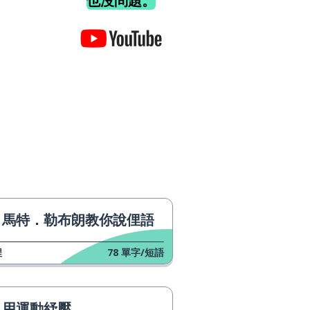
也沒問題。
馬特．勒布朗教你說俚語
程
78
單字/短語
用運動紓壓