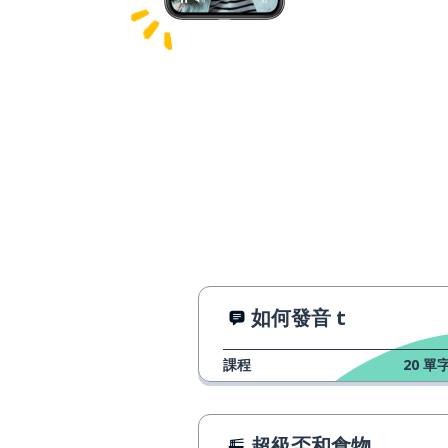
如何發音 t
課程
20
單字
超級盃和食物