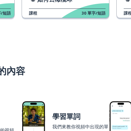
/短語
課程
30
單字/短語
課
的內容
學習單詞
我們來教你視頻中出現的單
者的視頻