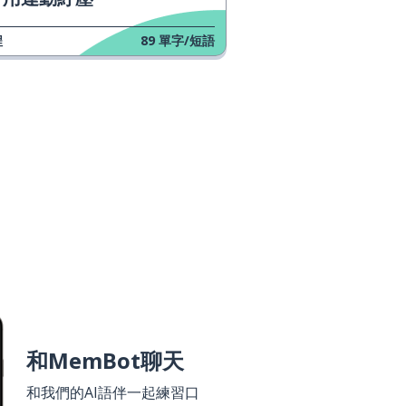
程
89
單字/短語
和MemBot聊天
和我們的AI語伴一起練習口