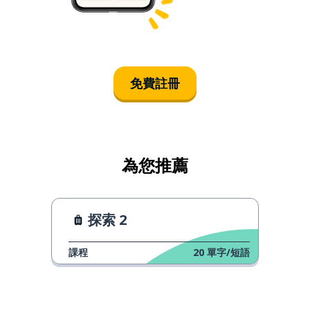
免費註冊
為您推薦
探索 2
課程
20
單字/短語