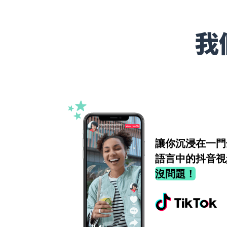
我
讓你沉浸在一門
語言中的抖音視
沒問題！