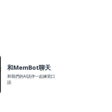
和MemBot聊天
和我們的AI語伴一起練習口
語