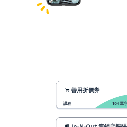
善用折價券
課程
104
單字
In-N-Out 連鎖店擴