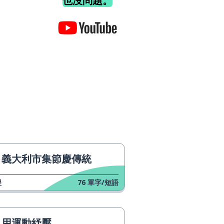
也沒問題。
義大利市集節慶傳統
程
76
單字/短語
用運動紓壓