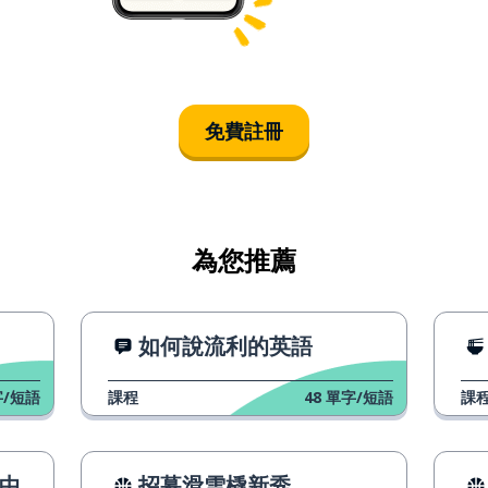
免費註冊
為您推薦
如何說流利的英語
/短語
課程
48
單字/短語
課
張中
招募滑雪橇新秀