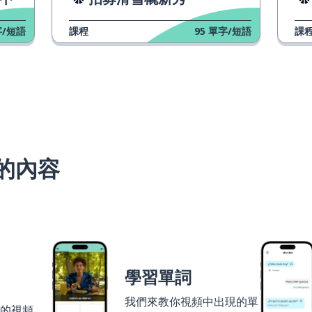
/短語
課程
95
單字/短語
課
的內容
學習單詞
我們來教你視頻中出現的單
者的視頻