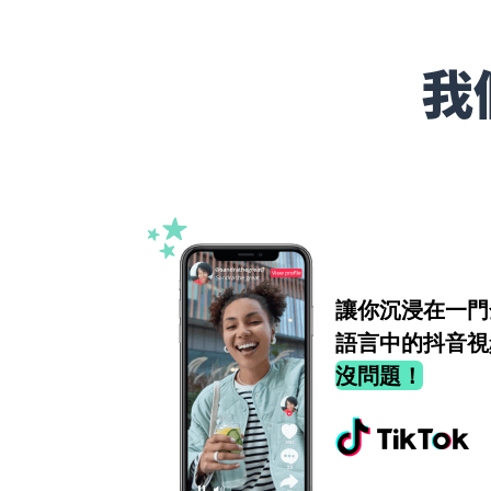
我
讓你沉浸在一門
語言中的抖音視
沒問題！