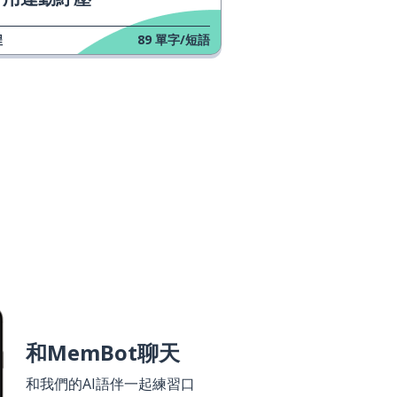
程
89
單字/短語
和MemBot聊天
和我們的AI語伴一起練習口