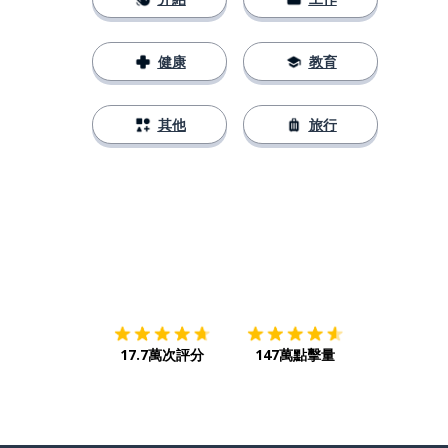
健康
教育
其他
旅行
下載App
App Store
下載
Google
17.7萬次評分
147萬點擊量