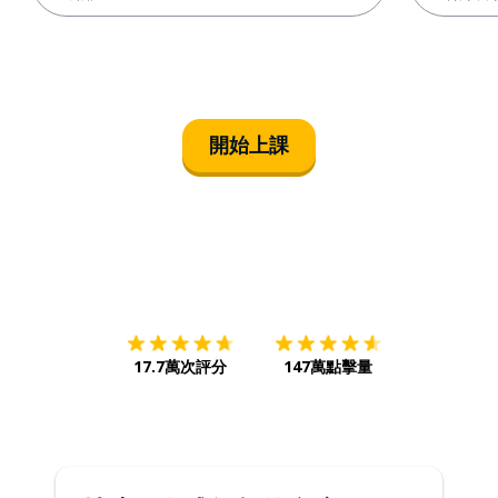
開始上課
下載App
App Store
下載
Google
17.7萬次評分
147萬點擊量