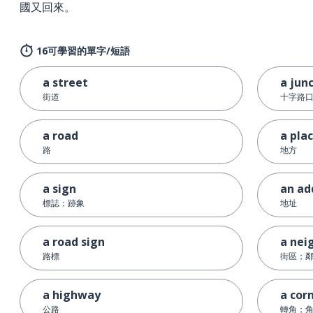
國又回來。
16可學習的單字/短語
a street
a jun
街道
十字路
a road
a pla
路
地方
a sign
an ad
標誌；跡象
地址
a road sign
a nei
路標
街區；
a highway
a cor
公路
轉角；