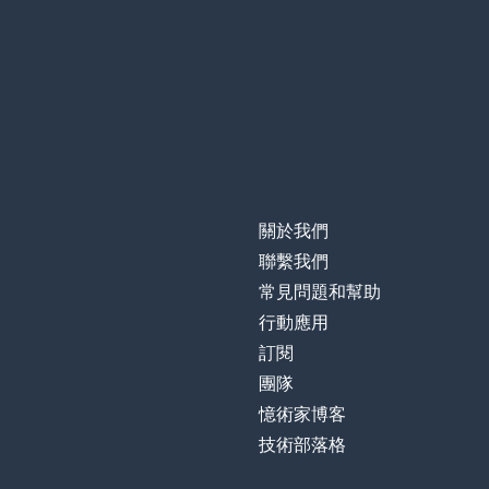
發出聲音；聽起
to sound
計劃
a plan
正確的；右邊
right
權利
a right
關於我們
謝謝你
thank you
聯繫我們
常見問題和幫助
保持；保存
to keep
行動應用
訂閱
工作；任務
a job
團隊
憶術家博客
一旦
once
技術部落格