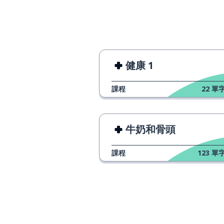
改變
to change
能夠
able
管理；設法做到
to manage
健康 1
課程
22
單字
疼痛
pain
活著的；生動的
living
牛奶和骨頭
曾經
ever
課程
123
單字
做
to do
結束
to end