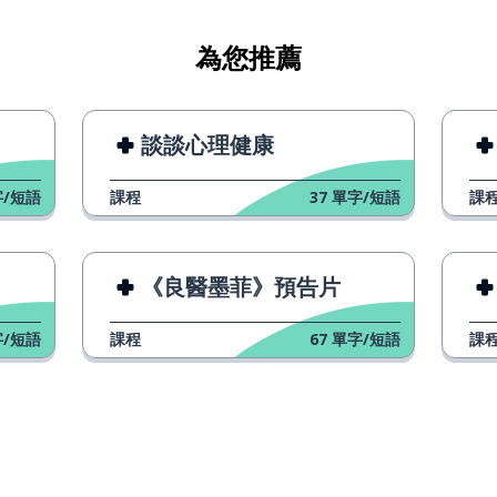
為您推薦
談談心理健康
/短語
課程
37
單字/短語
課
；生活的
《良醫墨菲》預告片
/短語
課程
67
單字/短語
課