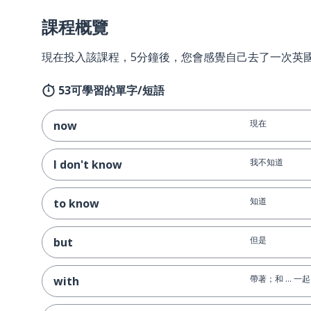
課程概覽
現在投入該課程，5分鐘後，您會感覺自己去了一次英
53可學習的單字/短語
現在
now
我不知道
I don't know
知道
to know
但是
but
帶著；和 ... 一
with