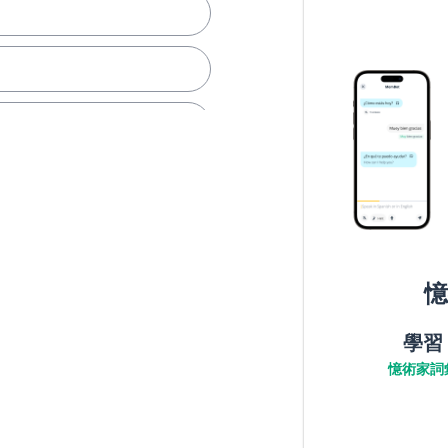
憶
學習
憶術家詞
；單人的