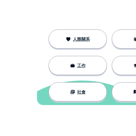
街道
a street
錯誤的
wrong
手
a hand
人際關系
藥
drugs
工作
幾乎；差不多
almost
最好的
best
社會
部分
a part
支付；付出
to pay