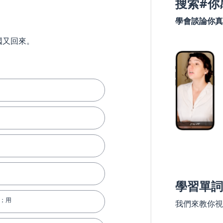
搜索#你
學會談論你真
國又回來。
學習單詞
起；用
我們來教你視