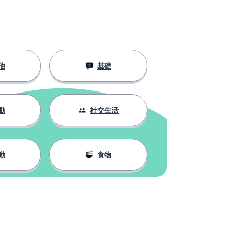
他
基礎
動
社交生活
動
食物