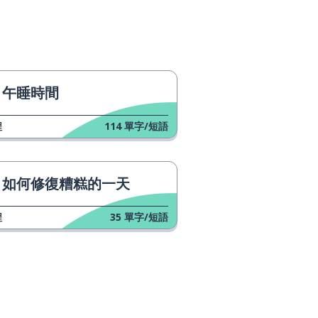
午睡時間
程
114
單字/短語
如何修復糟糕的一天
程
35
單字/短語