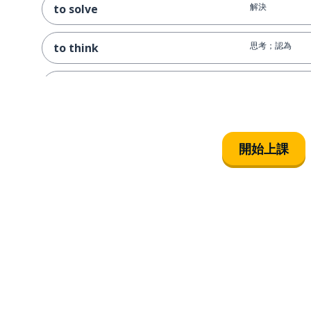
解決
to solve
思考；認為
to think
這裡
here
想法
a thought
開始上課
其他的
other
更好的
better
每個
every
單身的；單一的
single