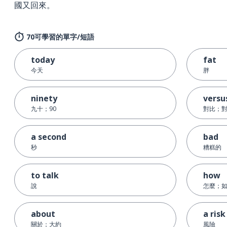
國又回來。
70可學習的單字/短語
today
fat
今天
胖
ninety
versu
九十；90
對比；
a second
bad
秒
糟糕的
to talk
how
說
怎麼；
about
a risk
關於；大約
風險