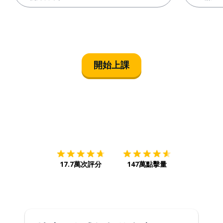
開始上課
下載App
App Store
下載
Google
17.7萬次評分
147萬點擊量