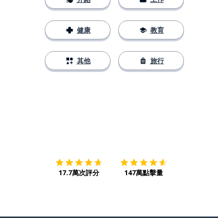
健康
教育
其他
旅行
下載App
App Store
下載
Google
17.7萬次評分
147萬點擊量