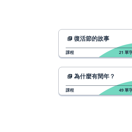
符號
a symbol
概念
a concept
完美的
perfect
復活節的故事
課程
21
單字
假期；假日
a holiday
最終
eventually
為什麼有閏年？
相似的
similar
課程
49
單字
定居；解決；安
to settle
接收
to receive