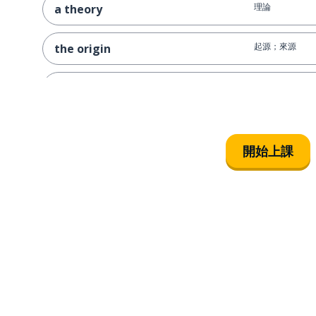
理論
a theory
起源；來源
the origin
文件
a document
提到
to mention
開始上課
相信；認為
to believe
出版
to publish
收集
a collection
醫學的
medical