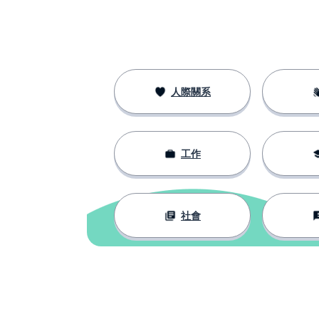
建造；建立
to build
放置；躺下
to lay
籃子
a basket
人際關系
巧克力
chocolate
工作
國家
a country
傳統的
traditional
社會
代替；作為替代
instead
宗教的
religious