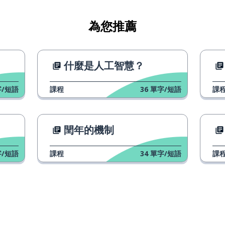
為您推薦
什麼是人工智慧？
/短語
課程
36
單字/短語
課
閏年的機制
/短語
課程
34
單字/短語
課
頓