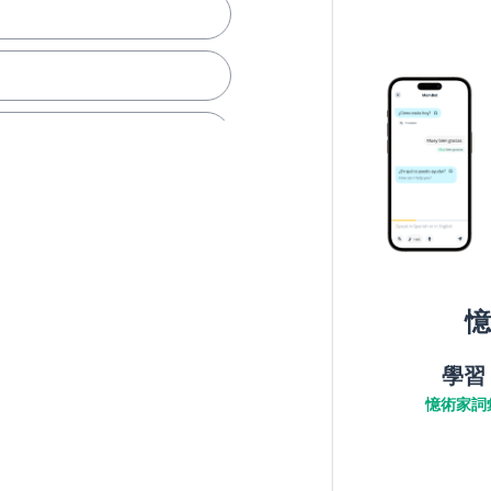
憶
學習
憶術家詞