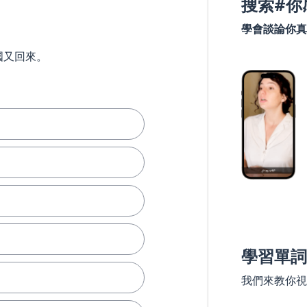
搜索#你
學會談論你真
國又回來。
學習單詞
我們來教你視