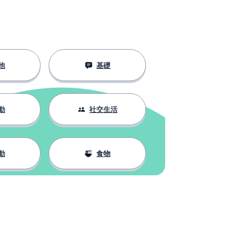
他
基礎
動
社交生活
動
食物