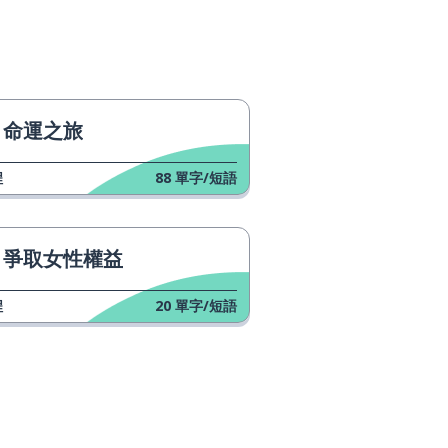
命運之旅
程
88
單字/短語
爭取女性權益
程
20
單字/短語