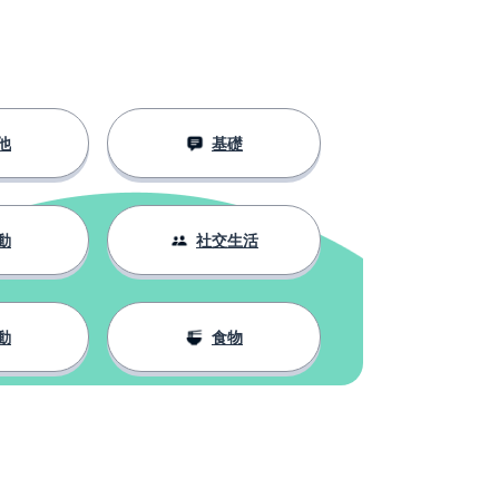
他
基礎
動
社交生活
動
食物