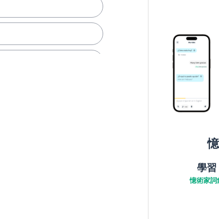
憶
學習
憶術家詞