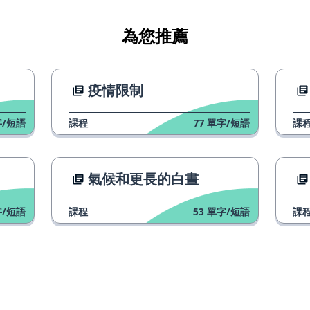
為您推薦
疫情限制
/短語
課程
77
單字/短語
課
氣候和更長的白晝
/短語
課程
53
單字/短語
課