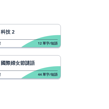
科技 2
程
12
單字/短語
國際婦女節謎語
程
44
單字/短語