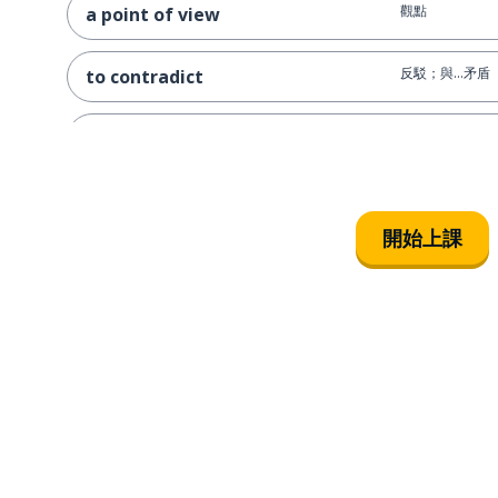
觀點
a point of view
反駁；與...矛盾
to contradict
方法
a method
科學家
a scientist
開始上課
參與者
a participant
個人；人
an individual
因素
a factor
研究；學習
a study