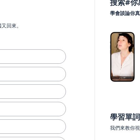
搜索#你
學會談論你真
國又回來。
學習單詞
我們來教你視