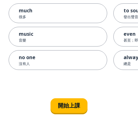
much
to so
很多
發出聲
music
even
音樂
甚至；
no one
alway
沒有人
總是
開始上課