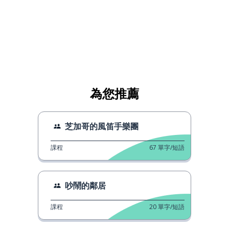
為您推薦
芝加哥的風笛手樂團
課程
67
單字/短語
吵鬧的鄰居
課程
20
單字/短語