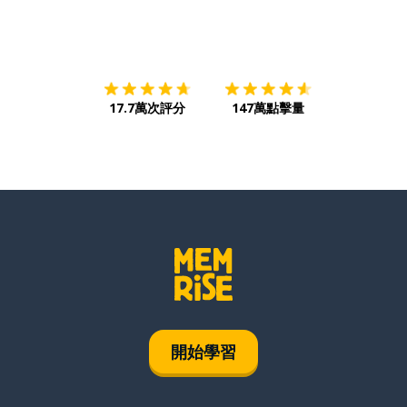
下載App
App Store
下載
Google
17.7萬次評分
147萬點擊量
開始學習