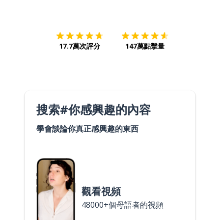
下載App
App Store
下載
Google
17.7萬次評分
147萬點擊量
搜索#你感興趣的內容
學會談論你真正感興趣的東西
觀看視頻
48000+個母語者的視頻