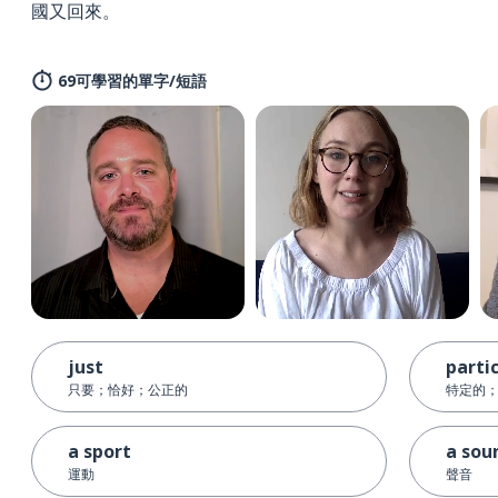
國又回來。
69可學習的單字/短語
just
parti
只要；恰好；公正的
特定的
a sport
a sou
運動
聲音