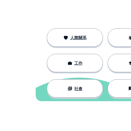
at work
工作；運轉
to work
打開；開門
to open
人際關系
年
a year
工作
以前
ago
現在
now
社會
服務；適合；對
to serve
家庭
a family
每個