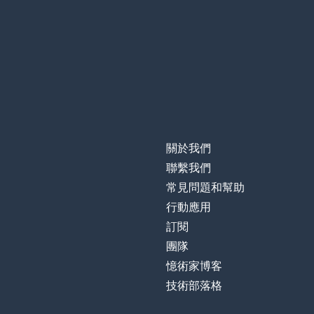
to know
想法
a thought
因為
because
製造；產生
to produce
關於我們
小鎮
a town
聯繫我們
常見問題和幫助
之後；在 ... 之後
after
行動應用
訂閱
虧損；損失
loss
團隊
憶術家博客
最
most
技術部落格
標誌；跡象