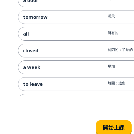
a door
明天
tomorrow
所有的
all
關閉的；了結的
closed
星期
a week
離開；遺留
to leave
只要；恰好；公
just
人們
people
開始上課
買