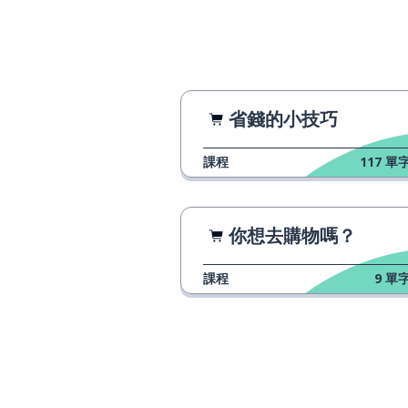
a difference
說
to say
打架；吵架；奮
to fight
省錢的小技巧
變得；得到；拿
to get
課程
117
單字
其實
actually
你想去購物嗎？
有時候
sometimes
課程
9
單字
奶油
cream
硬的；困難的；
hard
在工作