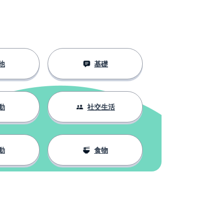
他
基礎
動
社交生活
動
食物