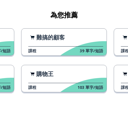
為您推薦
鬥
難搞的顧客
/短語
課程
39
單字/短語
課
購物王
/短語
課程
103
單字/短語
課
努力地