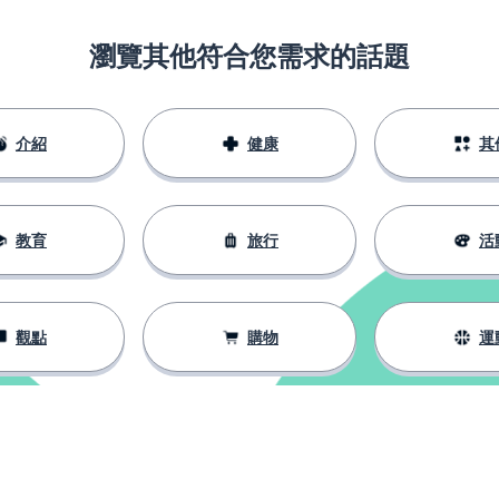
瀏覽其他符合您需求的話題
介紹
健康
其
教育
旅行
活
觀點
購物
運
待