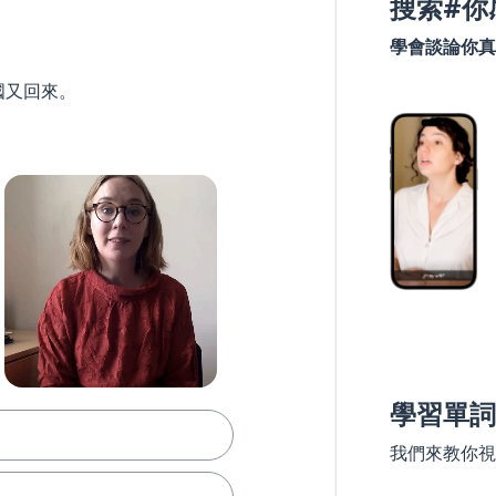
搜索#你
學會談論你真
國又回來。
學習單詞
我們來教你視