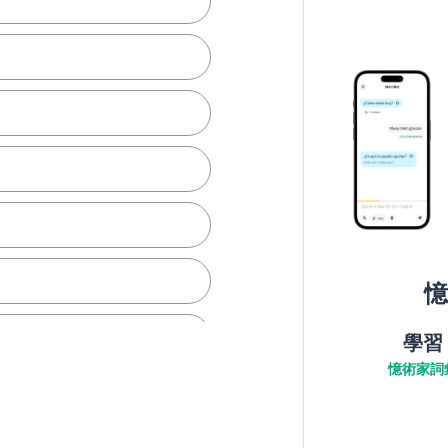
憶
正的
學習
憶術家詞