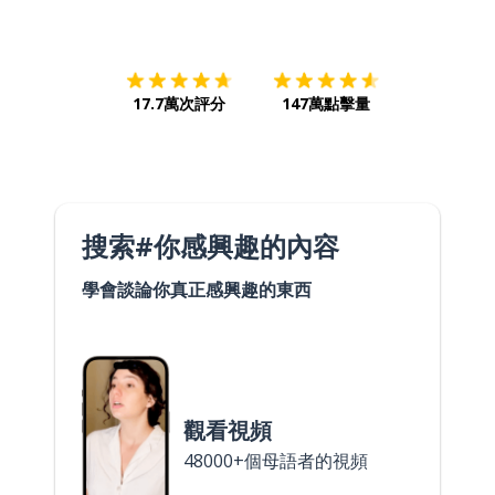
下載App
App Store
下載
Google
17.7萬次評分
147萬點擊量
搜索#你感興趣的內容
學會談論你真正感興趣的東西
觀看視頻
48000+個母語者的視頻