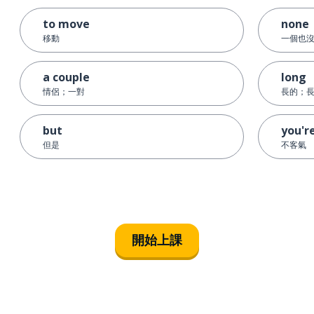
to move
none
移動
一個也
a couple
long
情侶；一對
長的；
but
you'r
但是
不客氣
開始上課