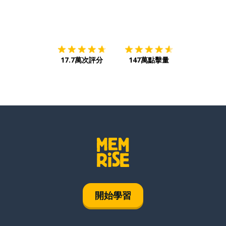
下載App
App Store
下載
Google
17.7萬次評分
147萬點擊量
開始學習