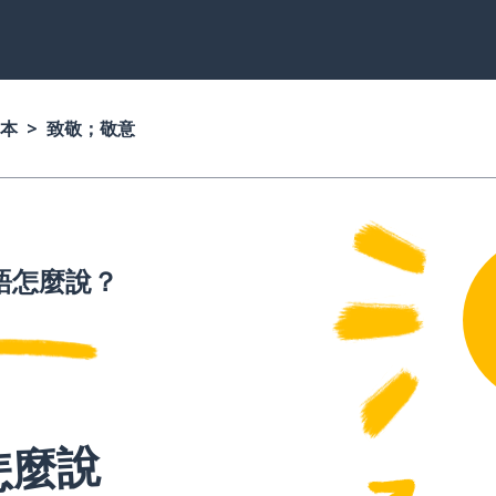
本
致敬；敬意
語怎麼說？
怎麼說