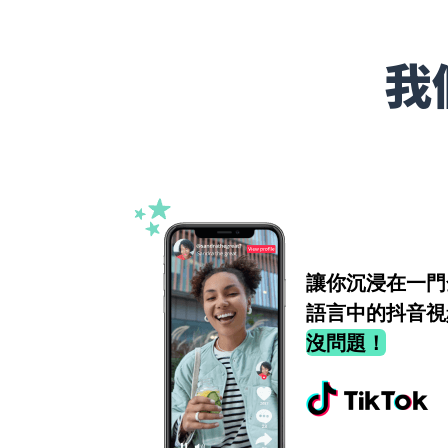
我
讓你沉浸在一門
語言中的抖音視
沒問題！