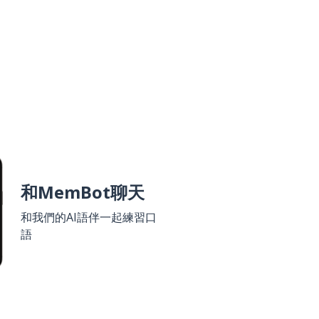
和MemBot聊天
和我們的AI語伴一起練習口
語