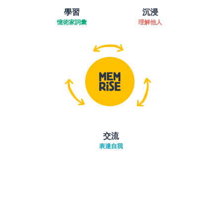
學習
沉浸
憶術家詞彙
理解他人
交流
表達自我
下載App
App Store
下載
Google