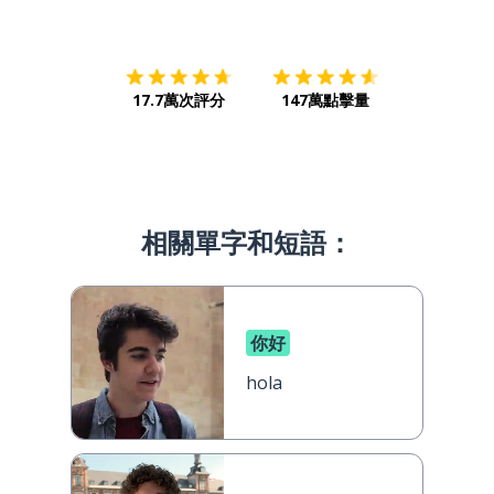
下載App
App Store
下載
Google
17.7萬次評分
147萬點擊量
相關單字和短語：
你好
hola