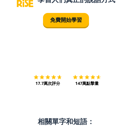
免費開始學習
下載App
App Store
下載
Google
17.7萬次評分
147萬點擊量
相關單字和短語：