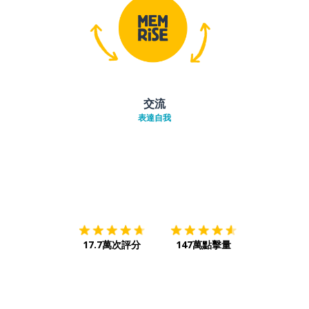
交流
表達自我
下載App
App Store
下載
Google
17.7萬次評分
147萬點擊量