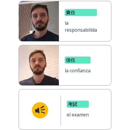
責任
la
responsabilidad
信任
la confianza
考試
el examen