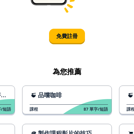
免費註冊
為您推薦
場
品嚐咖啡
/短語
課程
87
單字/短語
課
製作課程影片的技巧