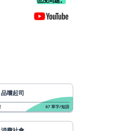
也沒問題。
品嚐起司
程
67
單字/短語
消費社會