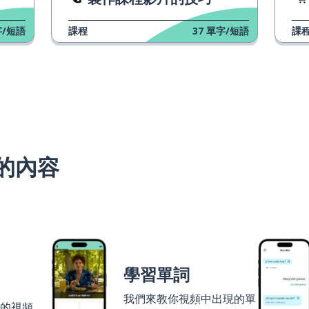
/短語
課程
37
單字/短語
課
的內容
學習單詞
我們來教你視頻中出現的單
者的視頻