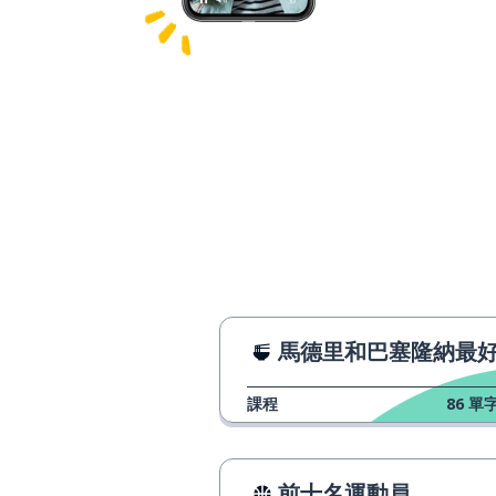
馬德里和巴塞隆納最好的市
課程
86
單字
前十名運動員