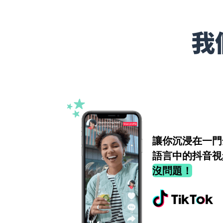
我
讓你沉浸在一門
語言中的抖音視
沒問題！