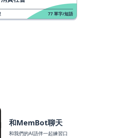
程
77
單字/短語
和MemBot聊天
和我們的AI語伴一起練習口