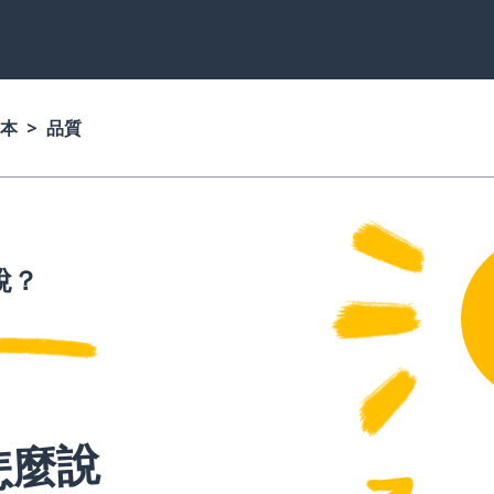
本
品質
說？
怎麼說