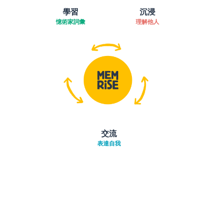
學習
沉浸
憶術家詞彙
理解他人
交流
表達自我
下載App
App Store
下載
Google