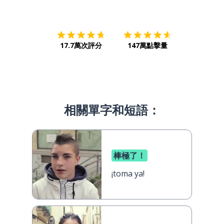
下載App
App Store
下載
Google
17.7萬次評分
147萬點擊量
相關單字和短語：
棒極了！
¡toma ya!