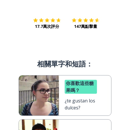
下載App
App Store
下載
Google
17.7萬次評分
147萬點擊量
相關單字和短語：
你喜歡這些糖
果嗎？
¿te gustan los
dulces?