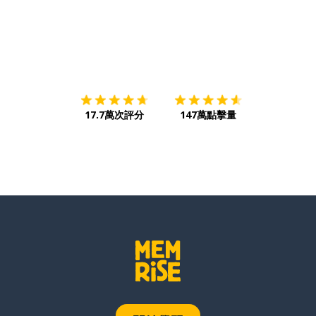
下載App
App Store
下載
Google
17.7萬次評分
147萬點擊量