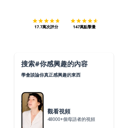
下載App
App Store
下載
Google
17.7萬次評分
147萬點擊量
搜索#你感興趣的內容
學會談論你真正感興趣的東西
觀看視頻
48000+個母語者的視頻