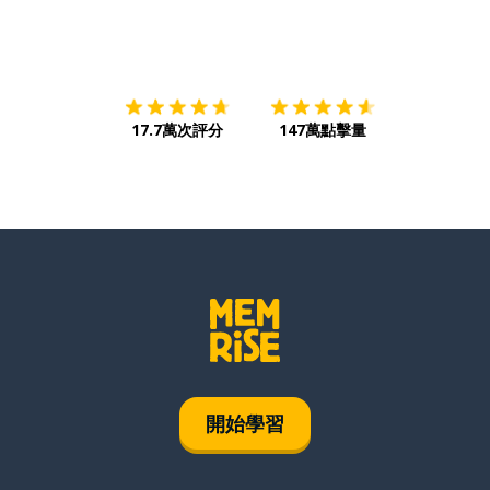
下載App
App Store
下載
Google
17.7萬次評分
147萬點擊量
開始學習