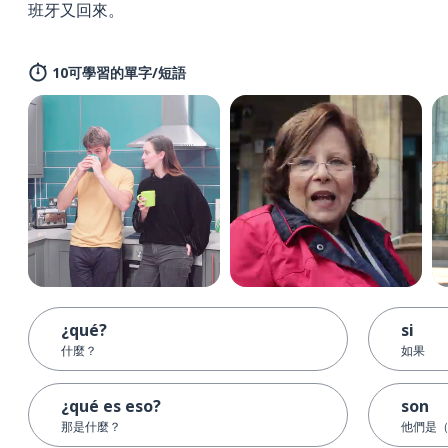
班牙又回來。
10可學習的單字/短語
¿qué?
si
什麼？
如果
¿qué es eso?
son
那是什麼？
他們是