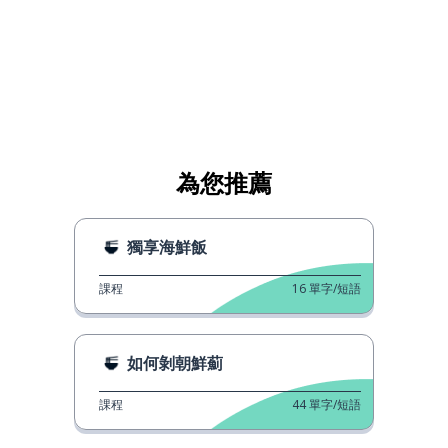
為您推薦
獨享海鮮飯
課程
16
單字/短語
如何剝朝鮮薊
課程
44
單字/短語