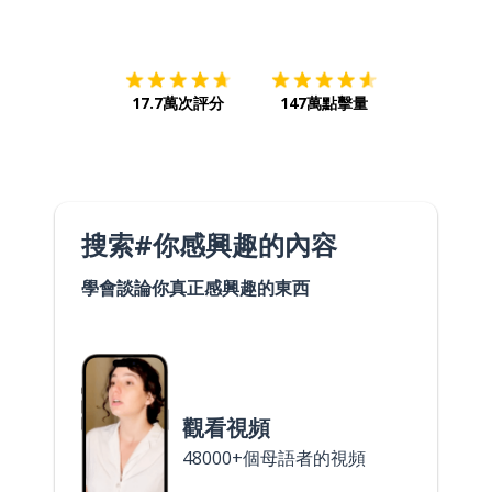
下載App
App Store
下載
Google
17.7萬次評分
147萬點擊量
搜索#你感興趣的內容
學會談論你真正感興趣的東西
觀看視頻
48000+個母語者的視頻