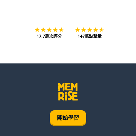
下載App
App Store
下載
Google
17.7萬次評分
147萬點擊量
開始學習