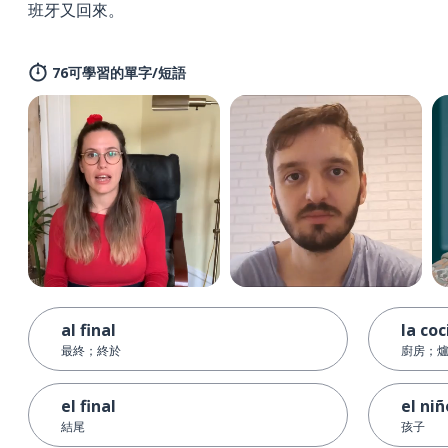
班牙又回來。
76可學習的單字/短語
al final
la coc
最終；終於
廚房；
el final
el niñ
結尾
孩子