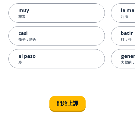
muy
la ma
非常
污漬
casi
batir
幾乎；將近
打；拌
el paso
gener
步
大體的
開始上課