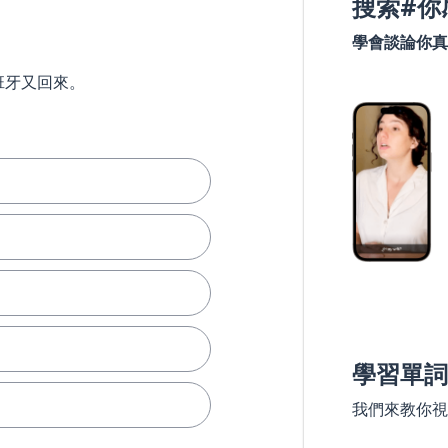
搜索#你
學會談論你真
班牙又回來。
學習單詞
我們來教你視