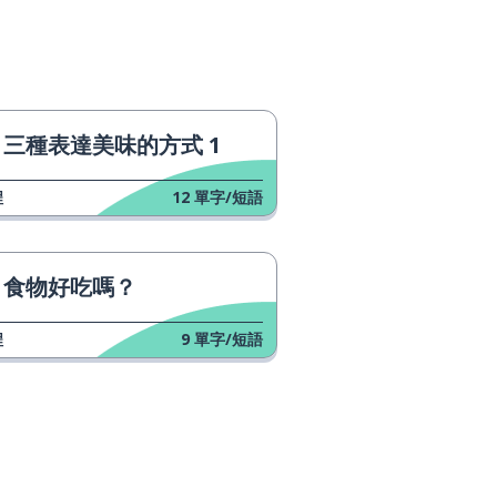
三種表達美味的方式 1
程
12
單字/短語
食物好吃嗎？
程
9
單字/短語