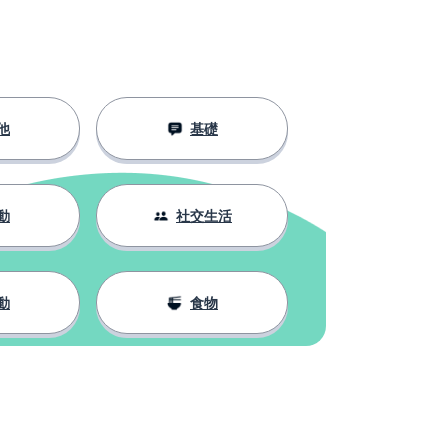
他
基礎
動
社交生活
動
食物