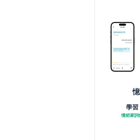
憶
學習
憶術家詞