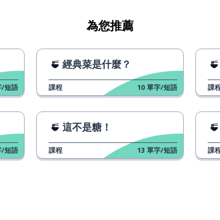
為您推薦
經典菜是什麼？
/短語
課程
10
單字/短語
課
這不是糖！
/短語
課程
13
單字/短語
課