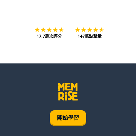
下載App
App Store
下載
Google
17.7萬次評分
147萬點擊量
開始學習