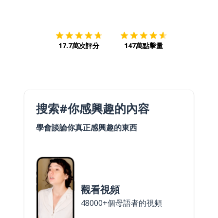
下載App
App Store
下載
Google
17.7萬次評分
147萬點擊量
搜索#你感興趣的內容
學會談論你真正感興趣的東西
觀看視頻
48000+個母語者的視頻