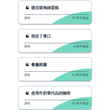
復活節海綿蛋糕
課程
76
單字/短語
我沒了胃口
課程
8
單字/短語
餐廳推薦
課程
12
單字/短語
使用牛奶替代品的咖啡
課程
18
單字/短語