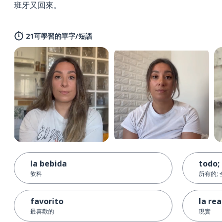
班牙又回來。
21可學習的單字/短語
la bebida
todo;
飲料
所有的;
favorito
la rea
最喜歡的
現實