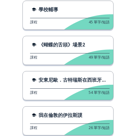
學校輔導
課程
45
單字/短語
《蝴蝶的舌頭》場景2
課程
49
單字/短語
安東尼歐．古特瑞斯在西班牙语日
課程
54
單字/短語
我在倫敦的伊拉斯謨
課程
26
單字/短語