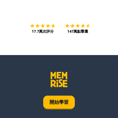
下載App
App Store
下載
Google
17.7萬次評分
147萬點擊量
開始學習