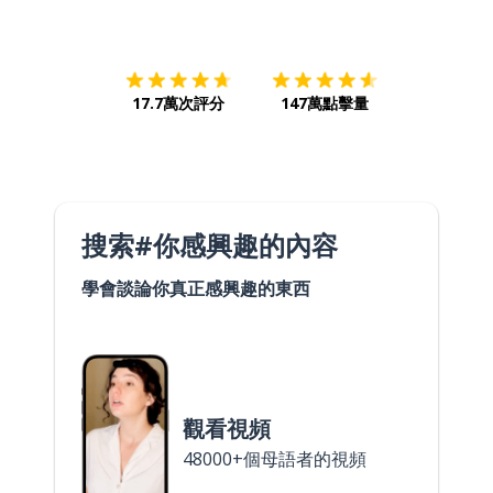
下載App
App Store
下載
Google
17.7萬次評分
147萬點擊量
搜索#你感興趣的內容
學會談論你真正感興趣的東西
觀看視頻
48000+個母語者的視頻