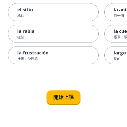
el sitio
la ant
地點
前一個
la rabia
la cu
狂怒
賬單；
la frustración
largo
挫折；受挫感
長的
開始上課