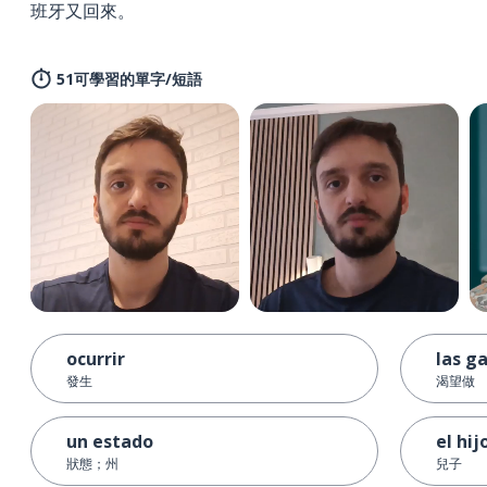
班牙又回來。
51可學習的單字/短語
ocurrir
las g
發生
渴望做
un estado
el hij
狀態；州
兒子