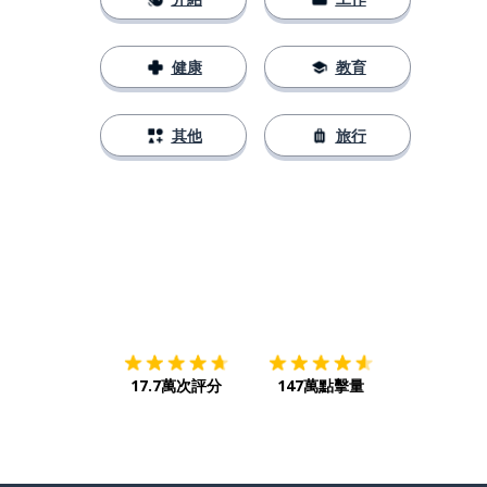
健康
教育
其他
旅行
下載App
App Store
下載
Google
17.7萬次評分
147萬點擊量