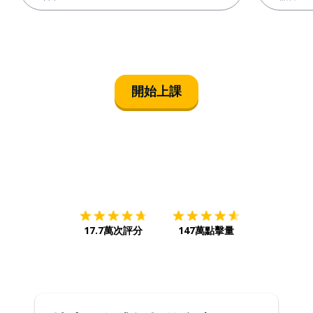
開始上課
下載App
App Store
下載
Google
17.7萬次評分
147萬點擊量