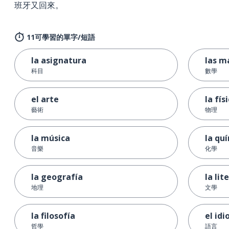
班牙又回來。
11可學習的單字/短語
la asignatura
las m
科目
數學
el arte
la fís
藝術
物理
la música
la qu
音樂
化學
la geografía
la lit
地理
文學
la filosofía
el id
哲學
語言